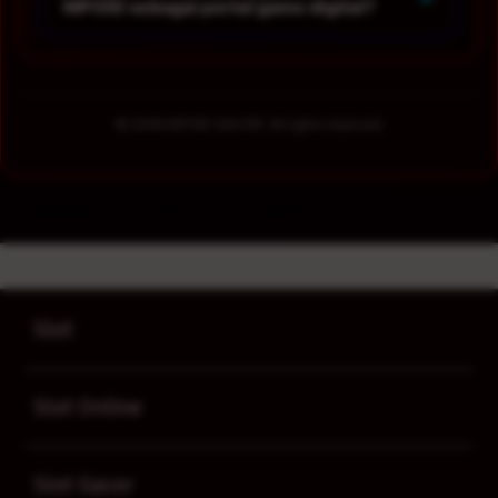
MPOID sebagai portal game digital?
© 2026 MPOID GACOR. All rights reserved.
MPOID
>
SLOT
>
MPOID
Buka
Footer Navigation
Slot
Buka
Slot Online
Buka
Slot Gacor