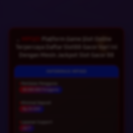
MPOID
Platform Game Slot Online
Terpercaya Daftar Slot88 Gacor Hari Ini
Dengan Mesin Jackpot Slot Gacor 88
INFORMASI MPOID
Penilaian Pengguna
88.888.888 Pengguna
Minimal Deposit
Rp 20.000
Layanan Support
24/7