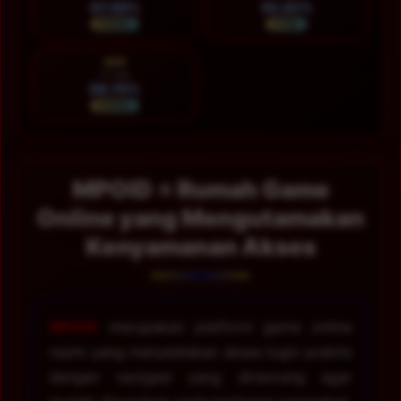
87.98%
92.82%
NORMAL
STABIL
RAB
12 Agu
88.76%
NORMAL
MPOID ⭐ Rumah Game
Online yang Mengutamakan
Kenyamanan Akses
MPOID
merupakan platform game online
resmi yang menyediakan akses login praktis
dengan navigasi yang dirancang agar