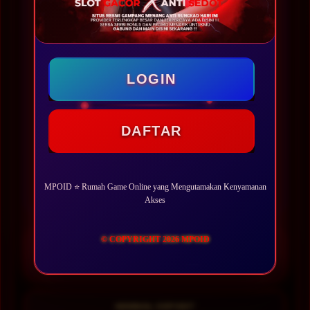
responsif, kategori yang tersusun dengan
baik, dan sistem yang terus diperbarui,
pengguna dapat mengakses berbagai
layanan dengan lebih mudah, cepat, dan
LOGIN
nyaman sesuai kebutuhan melalui perangkat
desktop maupun smartphone.
DAFTAR
Pragmatic Play
Slot88
PG Soft
Slot777
Joker Gaming
MPOID ⭐ Rumah Game Online yang Mengutamakan Kenyamanan
Micro Gaming
Akses
© COPYRIGHT 2026 MPOID
PENILAIAN PENGGUNA
88.888.888 Pengguna
MINIMAL DEPOSIT