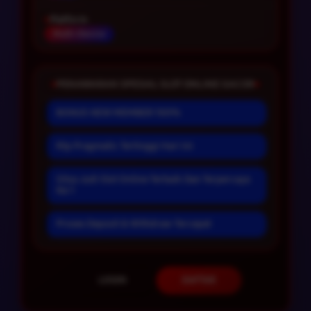
Platform
Multi-Device
PENAWARAN SPESIAL SLOT ONLINE GACOR
BONUS NEW MEMBER 100%
Rtp Pragmatic Tertinggi Hari Ini
Situs Judi Slot Online Terbaik Dan Terpercaya
No 1
Proses Deposit & Withdraw Tercepat
LOGIN
DAFTAR