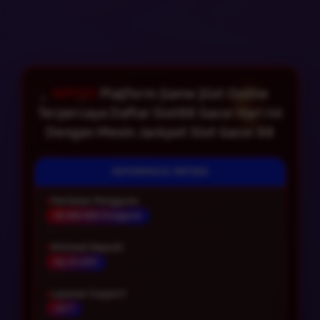
MPOID
Platform Game Slot Online
Terpercaya Daftar Slot88 Gacor Hari Ini
Dengan Mesin Jackpot Slot Gacor 88
INFORMASI MPOID
Penilaian Pengguna
88.888.888 Pengguna
Minimal Deposit
Rp 20.000
Layanan Support
24/7