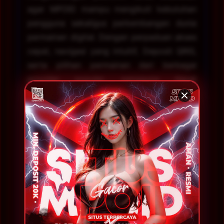
agar MPOID mampu mengikuti kebutuhan
pengguna sekaligus perkembangan dunia
permainan digital. Dengan perpaduan akses
cepat, navigasi yang intuitif, Deposit QRIS,
serta pilihan permainan dari berbagai
provider populer, pengguna dapat
menikmati layanan yang lebih praktis
melalui satu platform dengan tampilan yang
modern dan mudah dipahami.
Login MPOID dengan Akses Cepat dan
Pilihan Provider Populer
MPOID menyediakan akses login resmi yang
didukung proses penggunaan yang praktis,
Deposit QRIS, serta koleksi permainan
digital dari berbagai provider populer dalam
satu platform. Melalui antarmuka yang