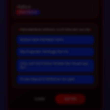
Platform
Multi-Device
PENAWARAN SPESIAL SLOT ONLINE GACOR
BONUS NEW MEMBER 100%
Rtp Pragmatic Tertinggi Hari Ini
Situs Judi Slot Online Terbaik Dan Terpercaya
No 1
Proses Deposit & Withdraw Tercepat
LOGIN
DAFTAR