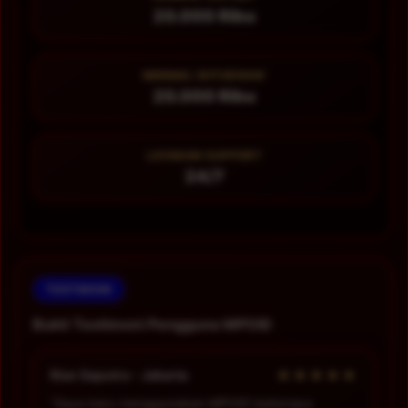
20.000 Ribu
MINIMAL WITHDRAW
20.000 Ribu
LAYANAN SUPPORT
24/7
TESTIMONI
Bukti Testimoni Pengguna MPOID
★★★★★
Rian Saputra - Jakarta
“Saya baru menggunakan MPOID beberapa