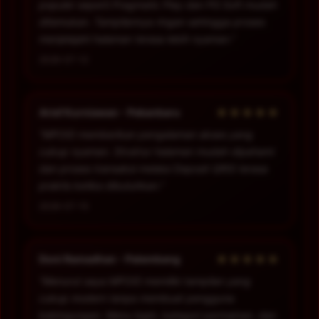
populer seperti Pragmatic Play dan PG Soft mudah
ditemukan. Tampilannya ringan sehingga proses
menjelajahi halaman terasa lebih nyaman.”
2026-07-12
★★★★★
Arief Kurniawan - Pekanbaru
“MPOID memberikan pengalaman akses yang
cukup nyaman. Struktur halaman mudah dipahami
dan proses transaksi melalui Deposit QRIS terasa
praktis ketika dibutuhkan.”
2026-07-15
★★★★★
Doni Ramadhan - Palembang
“Menurut saya MPOID memiliki tampilan yang
cukup modern tanpa membuat pengguna
kebingungan. Menu login, kategori permainan, dan