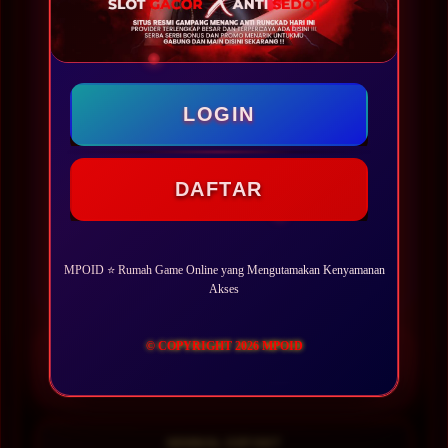
responsif, kategori yang tersusun dengan
baik, dan sistem yang terus diperbarui,
pengguna dapat mengakses berbagai
layanan dengan lebih mudah, cepat, dan
LOGIN
nyaman sesuai kebutuhan melalui perangkat
desktop maupun smartphone.
DAFTAR
Pragmatic Play
Slot88
PG Soft
Slot777
Joker Gaming
MPOID ⭐ Rumah Game Online yang Mengutamakan Kenyamanan
Micro Gaming
Akses
© COPYRIGHT 2026 MPOID
PENILAIAN PENGGUNA
88.888.888 Pengguna
MINIMAL DEPOSIT